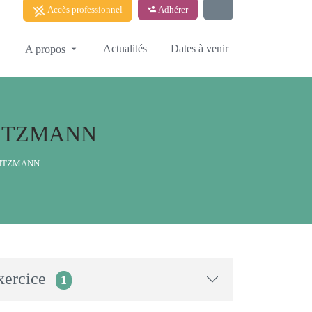
Accès professionnel
Adhérer
Actualités
Dates à venir
A propos
HEITZMANN
HEITZMANN
xercice
1