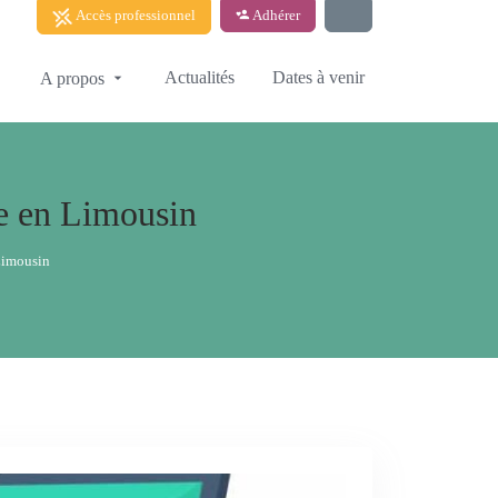
Accès professionnel
Adhérer
Actualités
Dates à venir
A propos
se en Limousin
 Limousin